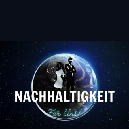
Wir arbeiten in unserem
Unternehmen so Nachhaltig
wie möglich. Wir setzen daher
auf ressourcenschonende
Prozesse und
umweltfreundliche Produkte.
Dazu zählen auch unsere Bio
Verpackungen für
Lebensmittel, die wir für unser
Außer Haus Angebot nutzen.
Selbstverständlich tragen wir
zu den entstehenden