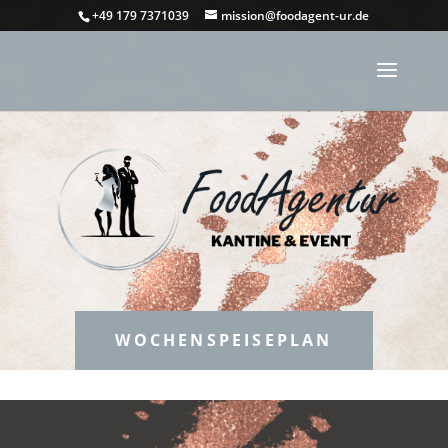
+49 179 7371039
mission@foodagent-ur.de
WOCHENSPEISEPLAN