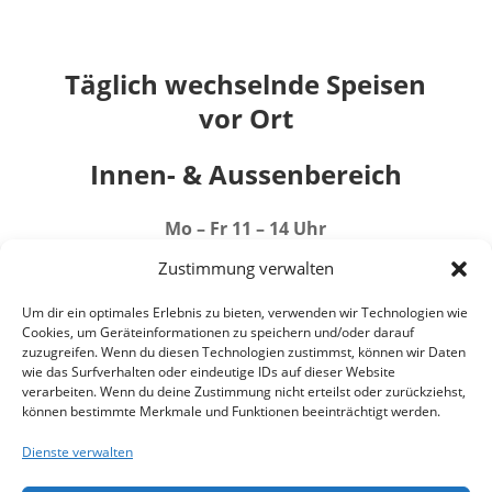
Täglich wechselnde Speisen
vor Ort
Innen- & Aussenbereich
Mo – Fr 11 – 14 Uhr
Neuendorfstr. 21
Zustimmung verwalten
16761 Hennigsdorf, Berlin
Um dir ein optimales Erlebnis zu bieten, verwenden wir Technologien wie
Cookies, um Geräteinformationen zu speichern und/oder darauf
E-Mail:
mission@foodagent-ur.de
zuzugreifen. Wenn du diesen Technologien zustimmst, können wir Daten
wie das Surfverhalten oder eindeutige IDs auf dieser Website
Mobil:
0179 7371039
verarbeiten. Wenn du deine Zustimmung nicht erteilst oder zurückziehst,
können bestimmte Merkmale und Funktionen beeinträchtigt werden.
Dienste verwalten
IHRE ANFRAGE